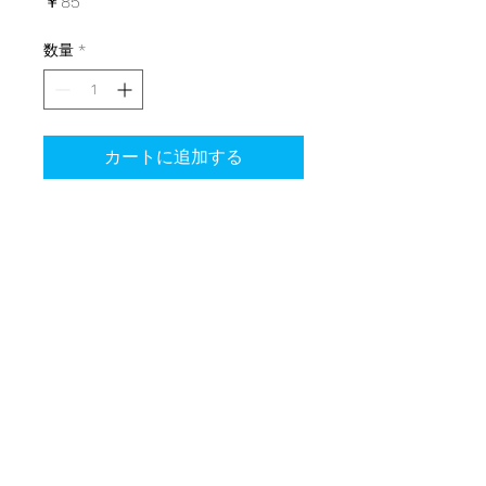
価
￥85
格
数量
*
カートに追加する
商品の詳細を入力してくださ
い。あなたの商品の特徴やお
すすめのポイントをわかりや
すく説明しましょう。
商品情報
商品の詳細を入力してください。サイ
返品・返金ポリシー
ズ、素材、取扱説明に加え、商品の特
徴やおすすめのポイントなどを説明し
ましょう。
返品・返金規約を入力してください。