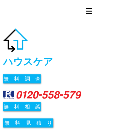
ハウスケア
無 料 調 査
無 料 相 談
無 料 見 積 り