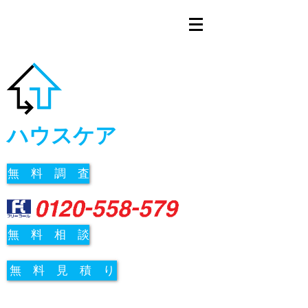
ハウスケア
無 料 調 査
無 料 相 談
無 料 見 積 り